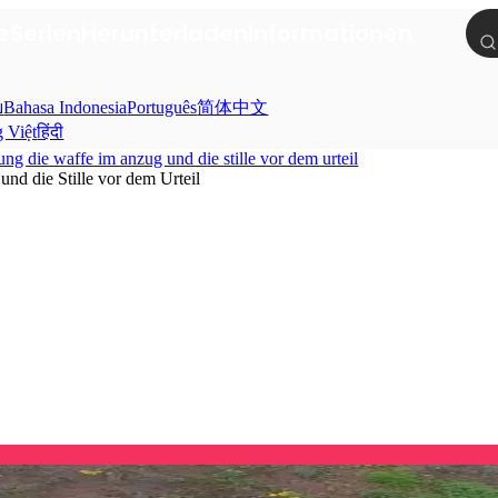
e
Serien
Herunterladen
Informationen
ย
Bahasa Indonesia
Português
简体中文
g Việt
हिंदी
ung die waffe im anzug und die stille vor dem urteil
nd die Stille vor dem Urteil