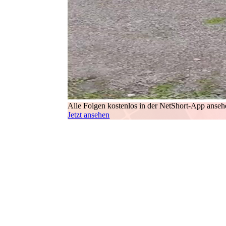
Alle Folgen kostenlos in der NetShort-App anseh
Jetzt ansehen
Die Szene beginnt mit einer Vogelperspektive, di
das an eine Mafia-Begegnung aus den späten 1980e
Zwölf Personen stehen in zwei Gruppen verteilt,
uneben, kleine Steine glänzen feucht, als hätte es
nahe der vordersten Limousine. Keiner blickt dara
Dann taucht sie auf: die Frau in Schwarz, mit go
sondern *abwartend* – als stünde sie bereits auße
verführen, sondern um zu markieren: Ich bin hier,
Begleiter, sondern ihre Wächter sind – oder vielle
entschieden, was sie sagen wird, bevor sie den M