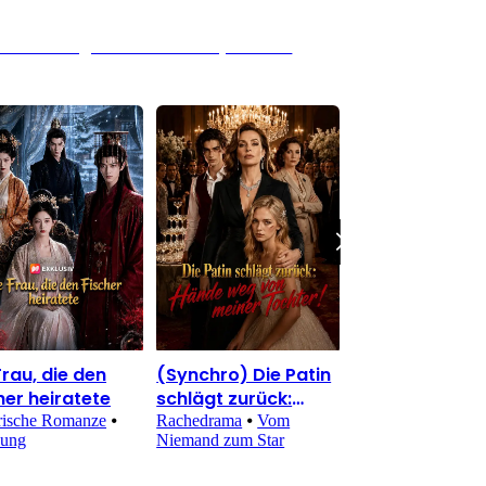
elbstfindung – Wer schützt wen, wenn die
Frau, die den
(Synchro) Die Patin
Der Mann hinte
her heiratete
schlägt zurück:
allen Illusionen
Hände weg von
rische Romanze
⦁
Rachedrama
⦁
Vom
Martial-Arts-Abent
ung
Niemand zum Star
Doppelleben
meiner Tochter!