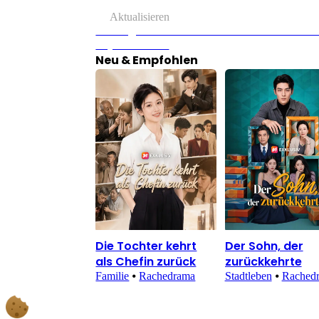
Aktualisieren
Vorherige Seite：Versteckter Boss: Mehr als ein L
Loyalität bricht?
Neu & Empfohlen
Die Tochter kehrt
Der Sohn, der
als Chefin zurück
zurückkehrte
Familie
⦁
Rachedrama
Stadtleben
⦁
Rached