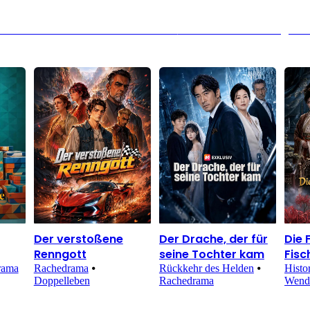
ieferant – Die Stille vor dem Geständnis
Nächste Seite：Der Weg der S
Der verstoßene
Der Drache, der für
Die 
Renngott
seine Tochter kam
Fisc
rama
Rachedrama
⦁
Rückkehr des Helden
⦁
Histo
Doppelleben
Rachedrama
Wend