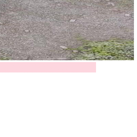
 einer sanften Hügellandschaft zeigt – ein Bild,
uft von gespannter Schweigsamkeit erfüllt ist.
en Abwägen zusammengekommen. Der Boden ist
. Ein einzelner roter Fleck, kaum sichtbar, liegt
piegel wirken. Ihre Haltung ist nicht defensiv,
ippen sind rot, aber nicht geschminkt, um zu
 Körperhaltung bereits sagt, dass sie nicht ihre
rn aus einer Art innerer Präzision: Sie hat sich