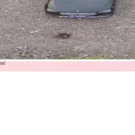
en!
e drei schwarze Limousinen auf einem kiesbedeckten Parkplatz am Rande
r-Jahren erinnert, nur dass hier keine Zigarren rauchen, sondern die L
 als wären sie nicht zufällig hier, sondern nach einem langen, still
 kürzlich geregnet – oder als hätte jemand erst kürzlich Blut abgewaschen
uf. Doch alle wissen es.
ldenen Knöpfen, einem Dior-Gürtel und Ohrringen, die wie gebrochene S
rhalb des Spiels, während die anderen noch darin gefangen sind. Ihre L
 und ich werde nicht schweigen. Sie steht zwischen zwei Männern, deren
icht ihre Gefangenen. Ihre Arme sind verschränkt, nicht aus Trotz, sonde
und öffnet.