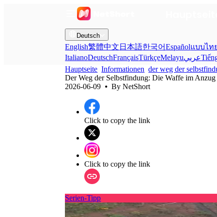
Hauptseit
Deutsch
English
繁體中文
日本語
한국어
Español
แบบไท
Italiano
Deutsch
Français
Türkçe
Melayu
عربي
Tiến
Hauptseite
Informationen
der weg der selbstfind
Der Weg der Selbstfindung: Die Waffe im Anzug u
2026-06-09
⦁ By
NetShort
Click to copy the link
Click to copy the link
Serien-Tipp