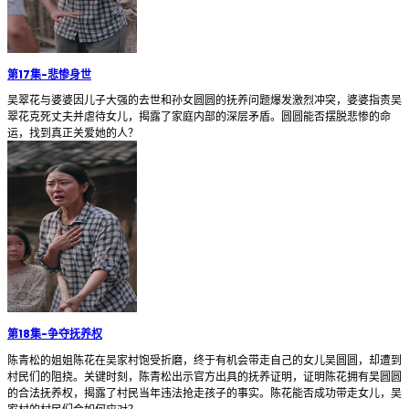
第17集
-
悲惨身世
吴翠花与婆婆因儿子大强的去世和孙女圆圆的抚养问题爆发激烈冲突，婆婆指责吴
翠花克死丈夫并虐待女儿，揭露了家庭内部的深层矛盾。圆圆能否摆脱悲惨的命
运，找到真正关爱她的人？
第18集
-
争夺抚养权
陈青松的姐姐陈花在吴家村饱受折磨，终于有机会带走自己的女儿吴圆圆，却遭到
村民们的阻挠。关键时刻，陈青松出示官方出具的抚养证明，证明陈花拥有吴圆圆
的合法抚养权，揭露了村民当年违法抢走孩子的事实。陈花能否成功带走女儿，吴