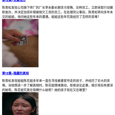
第12集
-
贪腐现形
陈青松发现公司旗下砖厂的厂长李永勤长期贪污受贿、压榨员工，立即采取行动撤
职查办，并决定加倍补偿被拖欠工资的员工。在处理完公事后，陈青松转向多年未
见的姐姐，询问她这些年来的遭遇。姐姐这些年究竟经历了怎样的苦难？
第13集
-
隐藏的真相
陈青松发现姐姐陈花姐多年来一直在寻找被婆家夺走的孩子，并经历了巨大的苦
难。当他想进一步了解真相时，陈花姐情绪激动，拒绝谈论此事，暗示背后有更深
的秘密。陈花姐究竟在隐瞒什么秘密？她的孩子现在又在哪里？