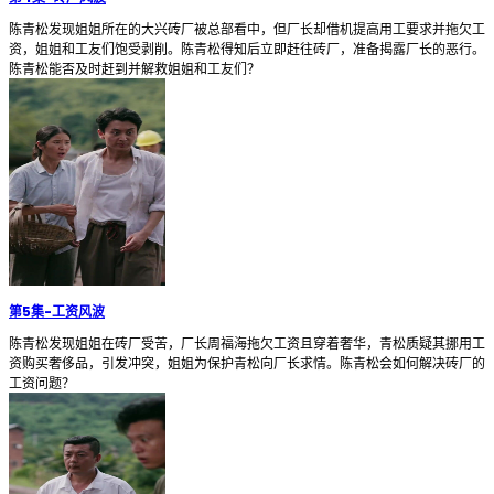
陈青松发现姐姐所在的大兴砖厂被总部看中，但厂长却借机提高用工要求并拖欠工
资，姐姐和工友们饱受剥削。陈青松得知后立即赶往砖厂，准备揭露厂长的恶行。
陈青松能否及时赶到并解救姐姐和工友们？
第5集
-
工资风波
陈青松发现姐姐在砖厂受苦，厂长周福海拖欠工资且穿着奢华，青松质疑其挪用工
资购买奢侈品，引发冲突，姐姐为保护青松向厂长求情。陈青松会如何解决砖厂的
工资问题？