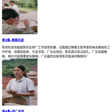
第3集
-
贿赂风波
陈青松发现姐姐陈花在砖厂工作饱受折磨，试图通过贿赂主管李俊阳来改善她的工
作环境，但遭到拒绝，引发冲突。厂长出现后，陈花再次尝试送礼，厂长态度暧
昧，暗示可能需要更多贿赂。厂长最终会接受陈花姐弟的贿赂吗？
第4集
-
砖厂风波