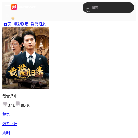
首页
精彩剧场
载誉归来
载誉归来
3.4K
18.4K
复仇
强者回归
爽剧