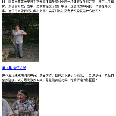
时，陈青松董事长安排手下去临江镇吴家村处理一场即将发生的冲突，并带上了律
师。东洲的开发计划中，吴家村提交了建厂申请，这也成为冲突的一个潜在导火
索。这位母亲能否成功救出女儿？吴家村的冲突背后又隐藏着什么秘密？
第16集
-
夺子之战
陈花发现妹妹陈圆圆在砖厂遭受虐待，愤怒之下决定带她离开，却遭到砖厂老板的
强烈阻挠，双方爆发激烈冲突。陈花能否成功救出饱受折磨的陈圆圆？