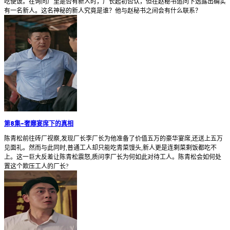
吃便饭。在询问厂里是否有新人时，厂长起初否认，但在赵秘书追问下透露出确实
有一名新人。这名神秘的新人究竟是谁？他与赵秘书之间会有什么联系？
第8集
-
奢靡宴席下的真相
陈青松前往砖厂视察,发现厂长李厂长为他准备了价值五万的豪华宴席,还送上五万
见面礼。然而与此同时,普通工人却只能吃青菜馒头,新人更是连剩菜剩饭都吃不
上。这一巨大反差让陈青松震怒,质问李厂长为何如此对待工人。陈青松会如何处
置这个欺压工人的厂长?