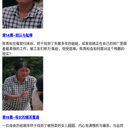
第14集
-
相认与耻辱
陈青松在载誉归来后，终于找到了失散多年的姐姐，却发现她正在自己的砖厂里做
着最卑微的工作，被工友们称为'臭娃'，饱受屈辱。陈青松会如何面对这个残酷的
现实？
第15集
-
母女的痛苦重逢
一位母亲历经艰辛终于找到了被拐卖的女儿圆圆，内心充满愧疚与痛苦。与此同