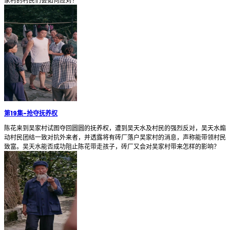
家村的村民们会如何应对？
第19集
-
抢夺抚养权
陈花来到吴家村试图夺回圆圆的抚养权，遭到吴天水及村民的强烈反对，吴天水煽
动村民团结一致对抗外来者，并透露将有砖厂落户吴家村的消息，声称能带领村民
致富。吴天水能否成功阻止陈花带走孩子，砖厂又会对吴家村带来怎样的影响？