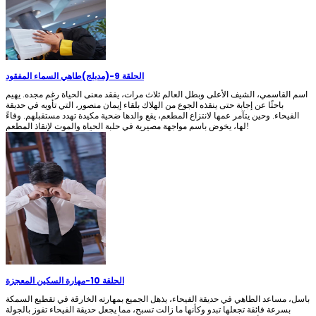
الحلقة 9
-
(مدبلج)طاهي السماء المفقود
اسم القاسمي، الشيف الأعلى وبطل العالم ثلاث مرات، يفقد معنى الحياة رغم مجده. يهيم
باحثًا عن إجابة حتى ينقذه الجوع من الهلاك بلقاء إيمان منصور، التي تأويه في حديقة
الفيحاء. وحين يتآمر عمها لانتزاع المطعم، يقع والدها ضحية مكيدة تهدد مستقبلهم. وفاءً
لها، يخوض باسم مواجهة مصيرية في حلبة الحياة والموت لإنقاذ المطعم!
الحلقة 10
-
مهارة السكين المعجزة
باسل، مساعد الطاهي في حديقة الفيحاء، يذهل الجميع بمهارته الخارقة في تقطيع السمكة
بسرعة فائقة تجعلها تبدو وكأنها ما زالت تسبح، مما يجعل حديقة الفيحاء تفوز بالجولة