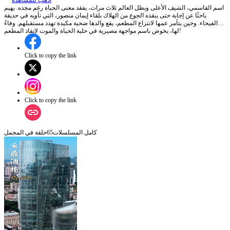
اذهب للمشاهدة
اسم القاسمي، الشيف الأعلى وبطل العالم ثلاث مرات، يفقد معنى الحياة رغم مجده. يهيم
باحثًا عن إجابة حتى ينقذه الجوع من الهلاك بلقاء إيمان منصور، التي تأويه في حديقة
الفيحاء. وحين يتآمر عمها لانتزاع المطعم، يقع والدها ضحية مكيدة تهدد مستقبلهم. وفاءً
لها، يخوض باسم مواجهة مصيرية في حلبة الحياة والموت لإنقاذ المطعم!
Click to copy the link
Click to copy the link
كامل المسلسلات
65
حلقة في المجمل