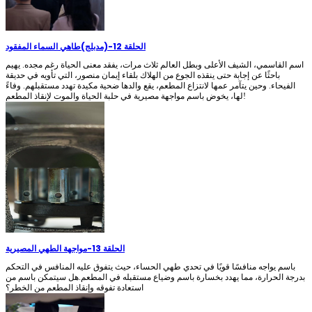
الحلقة 12
-
(مدبلج)طاهي السماء المفقود
اسم القاسمي، الشيف الأعلى وبطل العالم ثلاث مرات، يفقد معنى الحياة رغم مجده. يهيم
باحثًا عن إجابة حتى ينقذه الجوع من الهلاك بلقاء إيمان منصور، التي تأويه في حديقة
الفيحاء. وحين يتآمر عمها لانتزاع المطعم، يقع والدها ضحية مكيدة تهدد مستقبلهم. وفاءً
لها، يخوض باسم مواجهة مصيرية في حلبة الحياة والموت لإنقاذ المطعم!
الحلقة 13
-
مواجهة الطهي المصيرية
باسم يواجه منافسًا قويًا في تحدي طهي الحساء، حيث يتفوق عليه المنافس في التحكم
بدرجة الحرارة، مما يهدد بخسارة باسم وضياع مستقبله في المطعم.هل سيتمكن باسم من
استعادة تفوقه وإنقاذ المطعم من الخطر؟