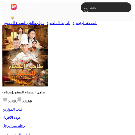
الصفحة الرئيسية
الدراما الملحمية
مدبلجطاهي السماء المفقود
(مدبلج)طاهي السماء المفقود
55.8K
686.6K
قلب الموازين
عودة الأقوياء
رحلة نمو الرجل