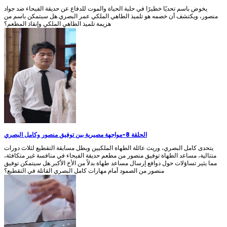
يخوض باسم تحديًا خطيرًا في حلبة الحياة والموت للدفاع عن حديقة الفيحاء ضد جواد
منصور، ويكتشف أن خصمه هو تلميذ الطاهي الملكي عمر البصري.هل سيتمكن باسم من
هزيمة تلميذ الطاهي الملكي وإنقاذ المطعم؟
الحلقة 8
-
مواجهة مصيرية بين توفيق منصور وكامل البصري
يتحدى كامل البصري، وريث عائلة الطهاة الملكيين وبطل مسابقة التقطيع لثلاث دورات
متتالية، مساعد الطهاة توفيق منصور من مطعم حديقة الفيحاء في منافسة غير متكافئة،
مما يثير تساؤلات حول دوافع إرسال مساعد طهاة بدلاً من الأخ الأكبر.هل سيتمكن توفيق
منصور من الصمود أمام مهارات كامل البصري القاتلة في التقطيع؟