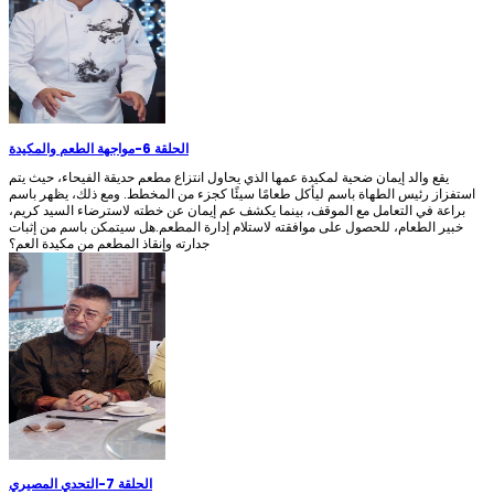
الحلقة 6
-
مواجهة الطعم والمكيدة
يقع والد إيمان ضحية لمكيدة عمها الذي يحاول انتزاع مطعم حديقة الفيحاء، حيث يتم
استفزاز رئيس الطهاة باسم ليأكل طعامًا سيئًا كجزء من المخطط. ومع ذلك، يظهر باسم
براعة في التعامل مع الموقف، بينما يكشف عم إيمان عن خطته لاسترضاء السيد كريم،
خبير الطعام، للحصول على موافقته لاستلام إدارة المطعم.هل سيتمكن باسم من إثبات
جدارته وإنقاذ المطعم من مكيدة العم؟
الحلقة 7
-
التحدي المصيري