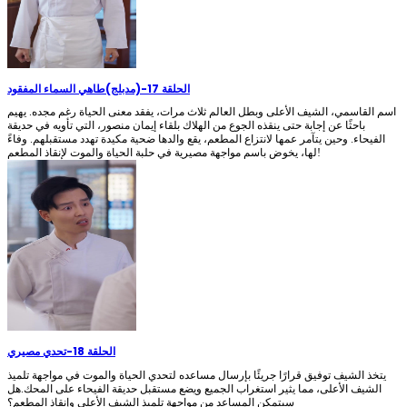
الحلقة 17
-
(مدبلج)طاهي السماء المفقود
اسم القاسمي، الشيف الأعلى وبطل العالم ثلاث مرات، يفقد معنى الحياة رغم مجده. يهيم
باحثًا عن إجابة حتى ينقذه الجوع من الهلاك بلقاء إيمان منصور، التي تأويه في حديقة
الفيحاء. وحين يتآمر عمها لانتزاع المطعم، يقع والدها ضحية مكيدة تهدد مستقبلهم. وفاءً
لها، يخوض باسم مواجهة مصيرية في حلبة الحياة والموت لإنقاذ المطعم!
الحلقة 18
-
تحدي مصيري
يتخذ الشيف توفيق قرارًا جريئًا بإرسال مساعده لتحدي الحياة والموت في مواجهة تلميذ
الشيف الأعلى، مما يثير استغراب الجميع ويضع مستقبل حديقة الفيحاء على المحك.هل
سيتمكن المساعد من مواجهة تلميذ الشيف الأعلى وإنقاذ المطعم؟