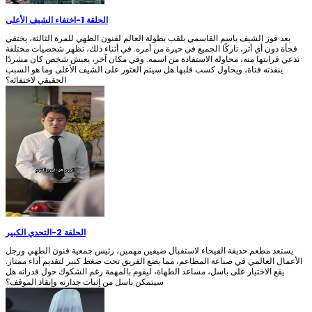
الحلقة 1
-
اختفاء الشيف الأعلى
بعد فوز الشيف باسم القاسمي بلقب بطولة العالم لفنون الطهي للمرة الثالثة، يختفي
فجأة دون أي أثر، تاركًا الجميع في حيرة من أمره. في أثناء ذلك، تظهر شخصيات مختلفة
تدعي قرابتها منه، محاولة الاستفادة من اسمه. وفي مكان آخر، يعيش شخص كان مشردًا
ينقذته فتاة، ويحاول كسب قلبها.هل سيتم العثور على الشيف الأعلى وما هو السبب
الحقيقي لاختفائه؟
الحلقة 2
-
التحدي الكبير
يستعد مطعم حديقة الفيحاء لاستقبال ضيفين مهمين، رئيس جمعية فنون الطهي ورجل
الأعمال العالمي في صناعة المطاعم، مما يضع الفريق تحت ضغط كبير لتقديم أداء ممتاز.
يقع الاختيار على باسل، مساعد الطهاة، ليقوم بالمهمة رغم الشكوك حول قدراته.هل
سيتمكن باسل من إثبات جدارته وإنقاذ الموقف؟