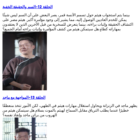
الحلقة 12
-
السم والحقيقة الخفية
بينما يتم استجواب هيثم حول تسمم الآنسة قمر، يصر البعض على أن السم ليس شيئًا
يمكن للخدم العاديين الوصول إليه، مما يشير إلى وجود مؤامرة أكبر. هيثم مصر على
اكتشاف الحقيقة وإثبات براءته، بينما يتعرض للسخرية من قبل الآخرين الذين لا يعتقدون
بمهاراته كطاهٍ.هل سيتمكن هيثم من كشف المؤامرة وإثبات براءته أمام الجميع؟
الحلقة 13
-
المواجهة مع ماجد
يظهر ماجد في الزنزانة ويحاول استغلال مهارات هيثم في الطهي، لكن الأمور تتخذ منعطفًا
خطيرًا عندما يطلب الترياق مقابل السماح لهيثم بالموت بسلام.هل سيتمكن هيثم من
الهروب من براثن ماجد وإنقاذ نفسه؟