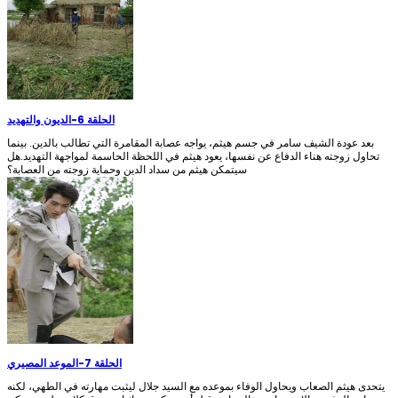
الحلقة 6
-
الديون والتهديد
بعد عودة الشيف سامر في جسم هيثم، يواجه عصابة المقامرة التي تطالب بالدين. بينما
تحاول زوجته هناء الدفاع عن نفسها، يعود هيثم في اللحظة الحاسمة لمواجهة التهديد.هل
سيتمكن هيثم من سداد الدين وحماية زوجته من العصابة؟
الحلقة 7
-
الموعد المصيري
يتحدى هيثم الصعاب ويحاول الوفاء بموعده مع السيد جلال ليثبت مهارته في الطهي، لكنه