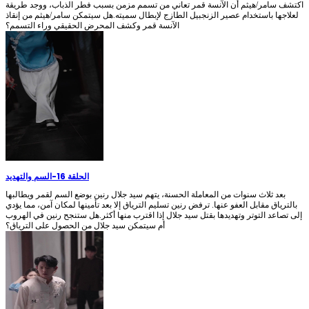
اكتشف سامر/هيثم أن الآنسة قمر تعاني من تسمم مزمن بسبب فطر الذباب، ووجد طريقة
لعلاجها باستخدام عصير الزنجبيل الطازج لإبطال سميته.هل سيتمكن سامر/هيثم من إنقاذ
الآنسة قمر وكشف المحرض الحقيقي وراء التسمم؟
الحلقة 16
-
السم والتهديد
بعد ثلاث سنوات من المعاملة الحسنة، يتهم سيد جلال رنين بوضع السم لقمر ويطالبها
بالترياق مقابل العفو عنها. ترفض رنين تسليم الترياق إلا بعد تأمينها لمكان آمن، مما يؤدي
إلى تصاعد التوتر وتهديدها بقتل سيد جلال إذا اقترب منها أكثر.هل ستنجح رنين في الهروب
أم سيتمكن سيد جلال من الحصول على الترياق؟