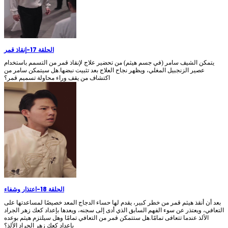
الحلقة 17
-
إنقاذ قمر
يتمكن الشيف سامر (في جسم هيثم) من تحضير علاج لإنقاذ قمر من التسمم باستخدام
عصير الزنجبيل المغلي، ويظهر نجاح العلاج بعد تثبيت نبضها.هل سيتمكن سامر من
اكتشاف من يقف وراء محاولة تسميم قمر؟
الحلقة 18
-
اعتذار وشفاء
بعد أن أنقذ هيثم قمر من خطر كبير، يقدم لها حساء الدجاج المعد خصيصًا لمساعدتها على
التعافي، ويعتذر عن سوء الفهم السابق الذي أدى إلى سجنه، ويعدها بإعداد كعك زهر الجراد
الألذ عندما تتعافى تمامًا.هل ستتمكن قمر من التعافي تمامًا وهل سيلتزم هيثم بوعده
بإعداد كعك زهر الجراد الألذ؟