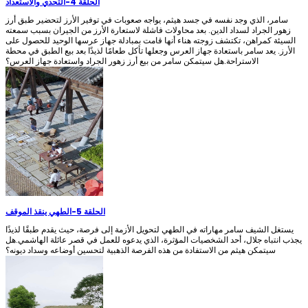
الحلقة 4
-
التحدي والاستعداد
سامر، الذي وجد نفسه في جسد هيثم، يواجه صعوبات في توفير الأرز لتحضير طبق أرز
زهور الجراد لسداد الدين. بعد محاولات فاشلة لاستعارة الأرز من الجيران بسبب سمعته
السيئة كمراهن، تكتشف زوجته هناء أنها قامت بمبادلة جهاز عرسها الوحيد للحصول على
الأرز. يعد سامر باستعادة جهاز العرس وجعلها تأكل طعامًا لذيذًا بعد بيع الطبق في محطة
الاستراحة.هل سيتمكن سامر من بيع أرز زهور الجراد واستعادة جهاز العرس؟
الحلقة 5
-
الطهي ينقذ الموقف
يستغل الشيف سامر مهاراته في الطهي لتحويل الأزمة إلى فرصة، حيث يقدم طبقًا لذيذًا
يجذب انتباه جلال، أحد الشخصيات المؤثرة، الذي يدعوه للعمل في قصر عائلة الهاشمي.هل
سيتمكن هيثم من الاستفادة من هذه الفرصة الذهبية لتحسين أوضاعه وسداد ديونه؟