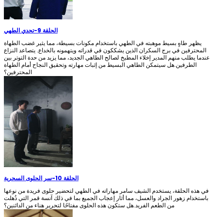
الحلقة 9
-
تحدي الطهي
يظهر طاهٍ بسيط موهبته في الطهي باستخدام مكونات بسيطة، مما يثير غضب الطهاة
المحترفين في برج السكران الذين يشككون في قدراته ويتهمونه بالخداع. يتصاعد النزاع
عندما يطلب منهم المدير إخلاء المطبخ لصالح الطاهي الجديد، مما يزيد من حدة التوتر بين
الطرفين.هل سيتمكن الطاهي البسيط من إثبات مهارته وتحقيق النجاح أمام الطهاة
المحترفين؟
الحلقة 10
-
سر الحلوى السحرية
في هذه الحلقة، يستخدم الشيف سامر مهاراته في الطهي لتحضير حلوى فريدة من نوعها
باستخدام زهور الجراد والعسل، مما أثار إعجاب الجميع بما في ذلك آنسة قمر التي ذُهلت
من الطعم الفريد.هل ستكون هذه الحلوى مفتاحًا لتحرير هناء من الدائنين؟