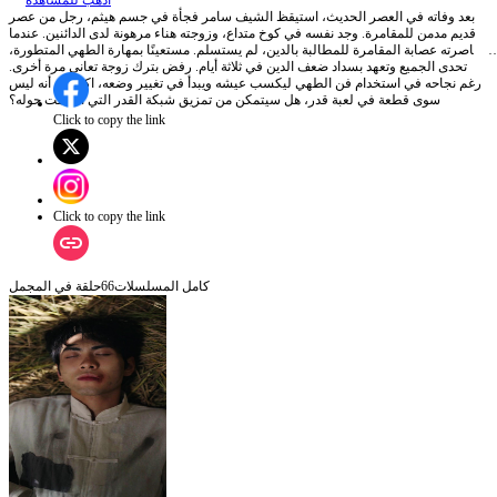
اذهب للمشاهدة
بعد وفاته في العصر الحديث، استيقظ الشيف سامر فجأة في جسم هيثم، رجل من عصر
قديم مدمن للمقامرة. وجد نفسه في كوخ متداع، وزوجته هناء مرهونة لدى الدائنين. عندما
حاصرته عصابة المقامرة للمطالبة بالدين، لم يستسلم. مستعينًا بمهارة الطهي المتطورة،
تحدى الجميع وتعهد بسداد ضعف الدين في ثلاثة أيام. رفض بترك زوجة تعاني مرة أخرى.
رغم نجاحه في استخدام فن الطهي ليكسب عيشه ويبدأ في تغيير وضعه، اكتشف أنه ليس
سوى قطعة في لعبة قدر، هل سيتمكن من تمزيق شبكة القدر التي أحكمت حوله؟
Click to copy the link
Click to copy the link
كامل المسلسلات
66
حلقة في المجمل