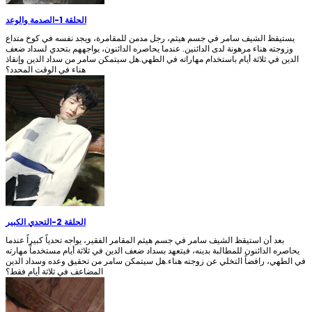
الحلقة 1
-
الصدمة والوعد
يستيقظ الشيف سامر في جسم هيثم، رجل مدمن للمقامرة، ويجد نفسه في كوخ متداع
وزوجته هناء مرهونة لدى الدائنين. عندما يحاصره الدائنون، يواجههم بتحدي لسداد ضعف
الدين في ثلاثة أيام باستخدام مهاراته في الطهي.هل سيتمكن سامر من سداد الدين وإنقاذ
هناء في الوقت المحدد؟
الحلقة 2
-
التحدي الكبير
بعد أن استيقظ الشيف سامر في جسم هيثم المقامر الفقير، يواجه تحدياً كبيراً عندما
يحاصره الدائنون للمطالبة بدينه، فيتعهد بسداد ضعف الدين في ثلاثة أيام مستخدماً مهارته
في الطهي، رافضاً التخلي عن زوجته هناء.هل سيتمكن سامر من تحقيق وعده وسداد الدين
المضاعف في ثلاثة أيام فقط؟