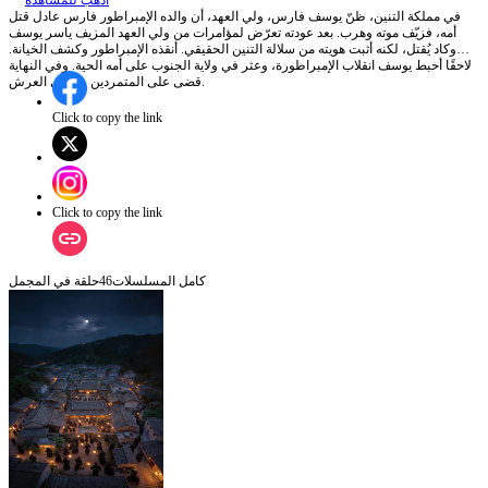
اذهب للمشاهدة
في مملكة التنين، ظنّ يوسف فارس، ولي العهد، أن والده الإمبراطور فارس عادل قتل
أمه، فزيّف موته وهرب. بعد عودته تعرّض لمؤامرات من ولي العهد المزيف ياسر يوسف
وكاد يُقتل، لكنه أثبت هويته من سلالة التنين الحقيقي. أنقذه الإمبراطور وكشف الخيانة.
لاحقًا أحبط يوسف انقلاب الإمبراطورة، وعثر في ولاية الجنوب على أمه الحية. وفي النهاية
قضى على المتمردين واعتلى العرش.
Click to copy the link
Click to copy the link
كامل المسلسلات
46
حلقة في المجمل