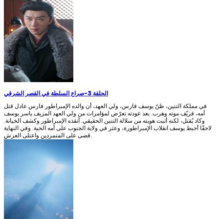
الحلقة 3
-
صراع السلطة في القصر الشرقي
في مملكة التنين، ظنّ يوسف فارس، ولي العهد، أن والده الإمبراطور فارس عادل قتل
أمه، فزيّف موته وهرب. بعد عودته تعرّض لمؤامرات من ولي العهد المزيف ياسر يوسف
وكاد يُقتل، لكنه أثبت هويته من سلالة التنين الحقيقي. أنقذه الإمبراطور وكشف الخيانة.
لاحقًا أحبط يوسف انقلاب الإمبراطورة، وعثر في ولاية الجنوب على أمه الحية. وفي النهاية
قضى على المتمردين واعتلى العرش.