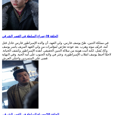
الحلقة 19
-
صراع السلطة في القصر الشرقي
في مملكة التنين، ظنّ يوسف فارس، ولي العهد، أن والده الإمبراطور فارس عادل قتل
أمه، فزيّف موته وهرب. بعد عودته تعرّض لمؤامرات من ولي العهد المزيف ياسر يوسف
وكاد يُقتل، لكنه أثبت هويته من سلالة التنين الحقيقي. أنقذه الإمبراطور وكشف الخيانة.
لاحقًا أحبط يوسف انقلاب الإمبراطورة، وعثر في ولاية الجنوب على أمه الحية. وفي النهاية
قضى على المتمردين واعتلى العرش.
الحلقة 20
-
صراع السلطة في القصر الشرقي