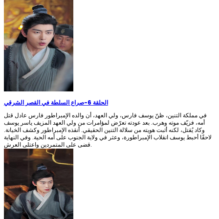
الحلقة 6
-
صراع السلطة في القصر الشرقي
في مملكة التنين، ظنّ يوسف فارس، ولي العهد، أن والده الإمبراطور فارس عادل قتل
أمه، فزيّف موته وهرب. بعد عودته تعرّض لمؤامرات من ولي العهد المزيف ياسر يوسف
وكاد يُقتل، لكنه أثبت هويته من سلالة التنين الحقيقي. أنقذه الإمبراطور وكشف الخيانة.
لاحقًا أحبط يوسف انقلاب الإمبراطورة، وعثر في ولاية الجنوب على أمه الحية. وفي النهاية
قضى على المتمردين واعتلى العرش.