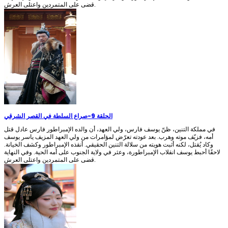
قضى على المتمردين واعتلى العرش.
الحلقة 9
-
صراع السلطة في القصر الشرقي
في مملكة التنين، ظنّ يوسف فارس، ولي العهد، أن والده الإمبراطور فارس عادل قتل
أمه، فزيّف موته وهرب. بعد عودته تعرّض لمؤامرات من ولي العهد المزيف ياسر يوسف
وكاد يُقتل، لكنه أثبت هويته من سلالة التنين الحقيقي. أنقذه الإمبراطور وكشف الخيانة.
لاحقًا أحبط يوسف انقلاب الإمبراطورة، وعثر في ولاية الجنوب على أمه الحية. وفي النهاية
قضى على المتمردين واعتلى العرش.