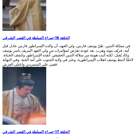
الحلقة 16
-
صراع السلطة في القصر الشرقي
في مملكة التنين، ظنّ يوسف فارس، ولي العهد، أن والده الإمبراطور فارس عادل قتل
أمه، فزيّف موته وهرب. بعد عودته تعرّض لمؤامرات من ولي العهد المزيف ياسر يوسف
وكاد يُقتل، لكنه أثبت هويته من سلالة التنين الحقيقي. أنقذه الإمبراطور وكشف الخيانة.
لاحقًا أحبط يوسف انقلاب الإمبراطورة، وعثر في ولاية الجنوب على أمه الحية. وفي النهاية
قضى على المتمردين واعتلى العرش.
الحلقة 17
-
صراع السلطة في القصر الشرقي