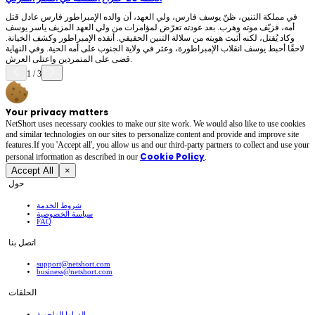
في مملكة التنين، ظنّ يوسف فارس، ولي العهد، أن والده الإمبراطور فارس عادل قتل
أمه، فزيّف موته وهرب. بعد عودته تعرّض لمؤامرات من ولي العهد المزيف ياسر يوسف
وكاد يُقتل، لكنه أثبت هويته من سلالة التنين الحقيقي. أنقذه الإمبراطور وكشف الخيانة.
لاحقًا أحبط يوسف انقلاب الإمبراطورة، وعثر في ولاية الجنوب على أمه الحية. وفي النهاية
قضى على المتمردين واعتلى العرش.
1
/
3
Your privacy matters
NetShort uses necessary cookies to make our site work. We would also like to use cookies
and similar technologies on our sites to personalize content and provide and improve site
features.If you 'Accept all', you allow us and our third-party partners to collect and use your
Cookie Policy
personal irformation as described in our
.
Accept All
×
حول
شروط الخدمة
سياسة الخصوصية
FAQ
اتصل بنا
support@netshort.com
business@netshort.com
الحلقات
الدراما الملحمية