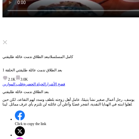
Click to unmute
كامل المسلسلات
بعد الطلاق ندمت عائلة طليقتي
بعد الطلاق ندمت عائلة طليقتي
الحلقة
1
2.1K
3.0K
فضح الأشرار
الحياة الحضرية
قلب الموازين
بعد الطلاق ندمت عائلة طليقتي
يوسف، رجل أعمال صغير نشأ يتيمًا، عامل أهل زوجته بلطف وسدد لهم التقاعد، لكن حين
تجاهلوا ابنته في الهدايا النقدية، انفجر غضبًا وأعلن أن عائلته لن تلتزم بأي عرف مماثل. لينا
وقفت مع أسرتها، فانفصل الزوجان، لكنها سرعان ما أدركت أن زوجها وابنتها هما عائلتها
الحقيقية، فعدت إليهما وبدأت حياة جديدة، وتعلمت من يوسف أن حب الذات شرط لحب
الآخرين.
Click to copy the link