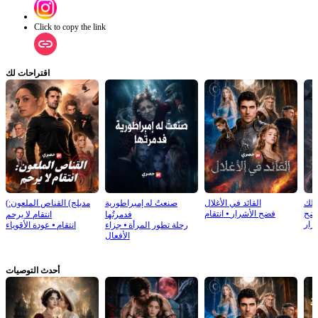
Click to copy the link
اقتراحات لك
ملك
القائد في الأغلال
صنعتُ له إمبراطورية
(مدبلج) القناص الملعون:
ضح
فضح الأشرار
⦁
انتقام
فدمرتُها
انتقام لا يرحم
رار
رحلة تطور المرأة
⦁
جزاء
انتقام
⦁
عودة الأقوياء
الأفعال
أحدث التوصيات