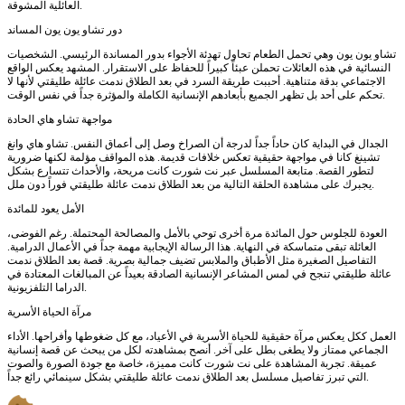
العائلية المشوقة.
دور تشاو يون يون المساند
تشاو يون يون وهي تحمل الطعام تحاول تهدئة الأجواء بدور المساندة الرئيسي. الشخصيات
النسائية في هذه العائلات تحملن عبئاً كبيراً للحفاظ على الاستقرار. المشهد يعكس الواقع
الاجتماعي بدقة متناهية. أحببت طريقة السرد في بعد الطلاق ندمت عائلة طليقتي لأنها لا
تحكم على أحد بل تظهر الجميع بأبعادهم الإنسانية الكاملة والمؤثرة جداً في نفس الوقت.
مواجهة تشاو هاي الحادة
الجدال في البداية كان حاداً جداً لدرجة أن الصراخ وصل إلى أعماق النفس. تشاو هاي وانغ
تشينغ كانا في مواجهة حقيقية تعكس خلافات قديمة. هذه المواقف مؤلمة لكنها ضرورية
لتطور القصة. متابعة المسلسل عبر نت شورت كانت مريحة، والأحداث تتسارع بشكل
يجبرك على مشاهدة الحلقة التالية من بعد الطلاق ندمت عائلة طليقتي فوراً دون ملل.
الأمل يعود للمائدة
العودة للجلوس حول المائدة مرة أخرى توحي بالأمل والمصالحة المحتملة. رغم الفوضى،
العائلة تبقى متماسكة في النهاية. هذا الرسالة الإيجابية مهمة جداً في الأعمال الدرامية.
التفاصيل الصغيرة مثل الأطباق والملابس تضيف جمالية بصرية. قصة بعد الطلاق ندمت
عائلة طليقتي تنجح في لمس المشاعر الإنسانية الصادقة بعيداً عن المبالغات المعتادة في
الدراما التلفزيونية.
مرآة الحياة الأسرية
العمل ككل يعكس مرآة حقيقية للحياة الأسرية في الأعياد، مع كل ضغوطها وأفراحها. الأداء
الجماعي ممتاز ولا يطغى بطل على آخر. أنصح بمشاهدته لكل من يبحث عن قصة إنسانية
عميقة. تجربة المشاهدة على نت شورت كانت مميزة، خاصة مع جودة الصورة والصوت
التي تبرز تفاصيل مسلسل بعد الطلاق ندمت عائلة طليقتي بشكل سينمائي رائع جداً.