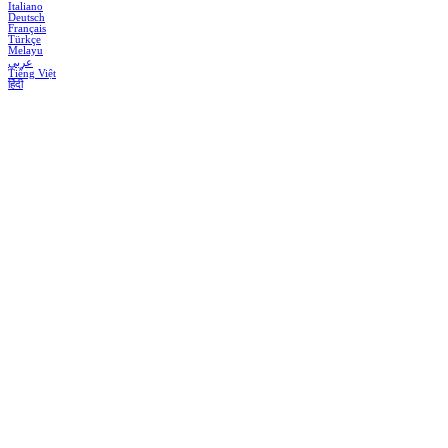
Italiano
Deutsch
Français
Türkçe
Melayu
عربي
Tiếng Việt
हिंदी