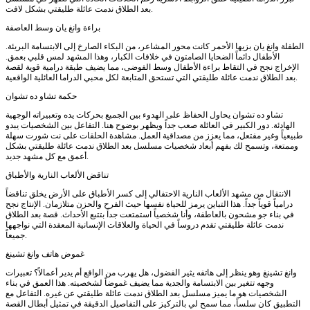
بعد الطلاق ندمت عائلة طليقتي بشكل لافت.
براءة وانغ يان وسط العاصفة
الطفلة وانغ يان بزيها الأحمر كانت محور المشاعر، من البكاء الصارخ إلى الابتسامة البريئة.
الأطفال دائماً الضحايا الصامتون في خلافات الكبار، وهذا المشهد لمس قلبي بعمق.
الإخراج نجح في التقاط براءة الأطفال وسط الفوضى، مما يضيف طبقة درامية قوية لقصة
بعد الطلاق ندمت عائلة طليقتي التي تستحق المتابعة لكل محبي الدراما العائلية الواقعية.
حكمة تشاو ده تشوان
تشاو ده تشوان يحاول الحفاظ على الهدوء بين الجميع بحركات يده وتعبيراته الوجهية
الهادئة. دور الكبير في العائلة صعب جداً ويظهر بوضوح هنا. التفاعل بين الشخصيات يبدو
طبيعياً وغير مفتعل، مما يعزز من مصداقية العمل. مشاهدة الحلقات على نت شورت سهلة
وممتعة، وتسمح لك بفهم أبعاد شخصيات مسلسل بعد الطلاق ندمت عائلة طليقتي بشكل
أعمق مع كل مشهد جديد.
تناقض الألعاب النارية والأطباق
الانتقال من مشهد الألعاب النارية الاحتفالي إلى كسر الأطباق على الأرض يخلق تناقضاً
درامياً قوياً جداً. هذا التباين يرمز للحياة نفسها حيث الفرح والحزن متلازمان. الإنتاج نجح
في بناء جو مشحون بالعاطفة، وأنا شخصياً استمتعت جداً بتتبع الأحداث. قصة بعد الطلاق
ندمت عائلة طليقتي تقدم دروساً في الحياة والعلاقات الإنسانية المعقدة التي نواجهها
جميعاً.
غموض هاتف وانغ تشينغ
وانغ تشينغ وهو ينظر إلى هاتفه يثير الفضول، هل يهرب من الواقع أم يدير أعمالاً؟ تعبيرات
وجهه تتغير بين الابتسامة والجدية مما يضيف غموضاً لشخصيته. هذا العمق في بناء
الشخصيات هو ما يميز مسلسل بعد الطلاق ندمت عائلة طليقتي عن غيره. التفاعل مع
التطبيق كان سلساً، مما سمح لي بالتركيز على التفاصيل الدقيقة في تمثيل أبطال القصة