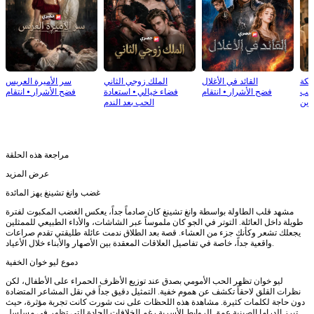
لكة
القائد في الأغلال
الملك زوجي الثاني
سر الأميرة العريس
لب
فضح الأشرار
⦁
انتقام
فضاء خيالي
⦁
استعادة
فضح الأشرار
⦁
انتقام
زين
الحب بعد الندم
مراجعة هذه الحلقة
عرض المزيد
غضب وانغ تشينغ يهز المائدة
مشهد قلب الطاولة بواسطة وانغ تشينغ كان صادماً جداً، يعكس الغضب المكبوت لفترة
طويلة داخل العائلة. التوتر في الجو كان ملموساً عبر الشاشات، والأداء الطبيعي للممثلين
يجعلك تشعر وكأنك جزء من العشاء. قصة بعد الطلاق ندمت عائلة طليقتي تقدم صراعات
واقعية جداً، خاصة في تفاصيل العلاقات المعقدة بين الأصهار والأبناء خلال الأعياد.
دموع ليو خوان الخفية
ليو خوان تظهر الحب الأمومي بصدق عند توزيع الأظرف الحمراء على الأطفال، لكن
نظرات القلق لاحقاً تكشف عن هموم خفية. التمثيل دقيق جداً في نقل المشاعر المتضادة
دون حاجة لكلمات كثيرة. مشاهدة هذه اللحظات على نت شورت كانت تجربة مؤثرة، حيث
تبرز الدراما الصينية عمق الروابط الأسرية رغم الخلافات الحادة التي تظهر في مسلسل