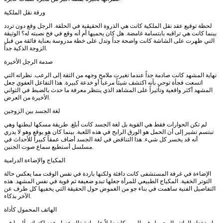
ورقة نقل الملكية
لحظة توقيع عقد نقل الملكية كانت هي الذروة الحقيقية في الحلقة. الرجل وقع دون تردد
بينما كانت هي تراقبه بابتسامة غامضة. هل كان يحميها أم أنه وقع في فخ نصبته له؟ الوثيقة
التي ظهرت على الشاشة كانت واضحة جداً وتدل على خطة مدروسة بعناية فائقة من قبل
الزوجة الذكية جداً.
صدمة الرجل الأخيرة
نهاية المشهد كانت صادمة جداً عندما تغيرت ملامح وجهه من الثقة إلى الرعب. نظراته التي
اتسعت فجأة توحي بأنه اكتشف شيئاً مرعباً أو خدعة كبيرة. هذا التفاعل العفوي جعل
المشهد أكثر واقعية وتأثيراً على المشاهد الذي ينتظر معرفة ما حدث بالضبط في الثواني
الأخيرة من العرض.
لغة الجسد بين الزوجين
لم تكن الحوارات فقط هي القوية بل لغة الجسد كانت أبلغ. طريقة مسكها لبطنها وهي
تبتسم تشير إلى أن الحمل هو الورق الرابح في هذه اللعبة. بينما كان هو يوقع وهو لا يدري
أنه قد يخسر كل شيء. هذا التناقض في لغة الجسد أضاف عمقاً كبيراً للأحداث في
مسلسل أستطيع سماع صوت الجنين.
المكياج والإضاءة الدرامية
الإضاءة في غرفة المستشفى كانت دافئة ولكنها باردة في نفس الوقت مما يعكس حالة
التوتر الخفية. المكياج الطبيعي للمرأة جعلها تبدو ضعيفة ثم قوية في نفس المشهد. هذه
التفاصيل الفنية ساهمت في بناء جو من الغموض حول الحقيقة التي يخفيها كل طرف عن
الآخر بذكاء.
الهاتف المحمول كأداة
استخدام الهاتف المحمول في الممر كان دليلاً على انشغاله عنها وعدم اكتراثه بألمها في