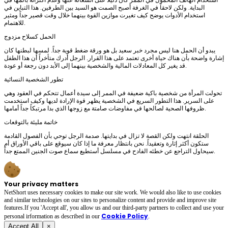
البداية. ولكن لاحقاً في الغرفة أصبح الصمت هو السيد بين الطرفين. هذا التباين في
استخدام الأدوات يوضح كيف تغيرت موازين القوة بينهما خلال وقت قصير جداً ومثير
للاهتمام.
الحمل كسلاح مزدوج
يبدو أن الحمل هنا ليس مجرد خبر سعيد بل هو ورقة ضغط قوية جداً. لمسها لبطنها كان
إشارة واضحة بأن هناك حياة أخرى تعتمد على هذا القرار. الرجل أدرك متأخراً أن هذا الطفل
قد يغير كل المعادلات المالية والشخصية بينهما إلى الأبد دون رجعة أو عودة.
تطور الشخصية النسائية
تحولت المرأة من شخصية باكية ضعيفة في الممر إلى سيدة أعمال تتحكم في العقود وهي
على السرير. هذا التطور السريع في الشخصية يظهر قوة الإرادة لديها وكيف استخدمت
ظروفها الصحية لصالحها في مفاوضات صامتة مع زوجها الذي بدا مرتبكاً جداً أمامها.
خاتمة مليئة بالتوقعات
الحلقة انتهت ولكن القصة لا تزال في بدايتها. صدمة الرجل توحي بأن الفصول القادمة
ستكون أكثر إثارة وتعقيداً. نحن بانتظار معرفة ما إذا كان سيوقع على باقي الأوراق أم
سيحاول التراجع عن خطئه الفادح في مسلسل أستطيع سماع صوت الجنين الممتع جداً.
Your privacy matters
NetShort uses necessary cookies to make our site work. We would also like to use cookies
and similar technologies on our sites to personalize content and provide and improve site
features.If you 'Accept all', you allow us and our third-party partners to collect and use your
Cookie Policy
personal irformation as described in our
.
Accept All
×