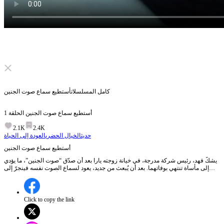
Click to unmute
كامل المسلسلات
أستطيع سماع صوت الجنين
أستطيع سماع صوت الجنين
الحلقة
1
2.1K
2.4K
حديث
الخيال الحضري
العودة إلى الحياة
أستطيع سماع صوت الجنين
يشكّ فهد، رئيس شركة مدرجة، في خيانة زوجته يارا بعد أن صدّق “صوت الجنين”، ما يؤدي
إلى مأساة تنتهي بوفاتهما. بعد أن يُبعث من جديد، يعود لسماع الصوت نفسه فينجرّ إلى
الشك بزوجته وصديقه ياسر، ويقع في سلسلة من الفوضى حتى يُدبَّر له إدخاله مستشفى
الأمراض العقلية. لاحقًا يكشف المساعد خالد أن كل ما حدث كان مؤامرة من ناصر
باستخدام عقد خاص لصنع أوهام، بالتعاون مع ياسر للاستيلاء على الشركة، وأن زوجته
كانت ضحية خداع. في النهاية تنكشف الحقيقة ويعود فهد إلى زوجته في سلام بانتظار ولادة
Click to copy the link
طفلهما.