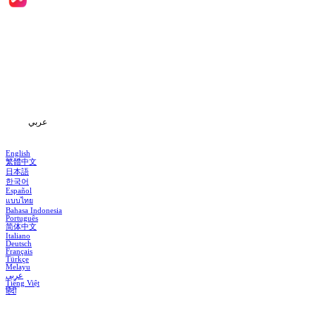
الصفحة الرئيسية
المسلسلات
تحميل
المعلومات
عربي
English
繁體中文
日本語
한국어
Español
แบบไทย
Bahasa Indonesia
Português
简体中文
Italiano
Deutsch
Français
Türkçe
Melayu
عربي
Tiếng Việt
हिंदी