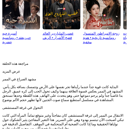
رده
زوجة الإمبراطور المتسول
غضب الملياردير العائد
أسيرة حبه
حياة
رومانسية تاريخية
⦁
هوية
فضح الأشرار
⦁
الريف
حب بعقد
⦁
رومانسية
رية
مخفية
حضرية
مراجعة هذه الحلقة
عرض المزيد
مشهد الصراخ في الممر
البداية كانت قوية جداً عندما رأيناها تجر نفسها على الأرض وتتمسك بساقه بكل يأس.
المشهد في الممر يعكس قسوة العلاقة بينهما وكيف تحول الحب إلى كره عميق. الرجل
بدا غاضباً جداً ولم يرحم دموعها حتى وهو يتحدث على الهاتف. هذه اللقطة وحدها تستحق
المشاهدة في مسلسل أستطيع سماع صوت الجنين لأنها تظهر حجم الألم بوضوح.
التحول في غرفة المستشفى
الانتقال من الممر إلى غرفة المستشفى كان مفاجئاً وغير متوقع تماماً. المرأة التي كانت
تبكي أصبحت الآن تبتسم بهدوء وهي على السرير. هذا التغير المفاجئ يثير الشكوك حول
نواياها الحقيقية وما إذا كانت الضحية أم المتحكمة في الموقف. التفاصيل الدقيقة في
نظراتها تخبرنا بقصة أكبر من مجرد كلمات عابرة.